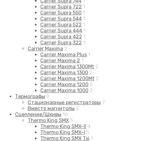
Carrier Supra 744
1
Carrier Supra 722
1
Carrier Supra 550
1
Carrier Supra 544
1
Carrier Supra 522
1
Carrier Supra 444
1
Carrier Supra 422
1
Carrier Supra 322
1
Carrier Maxima
2
Carrier Maxima Plus
1
Carrier Maxima 2
1
Carrier Maxima 1300Mt
2
Carrier Maxima 1300
2
Carrier Maxima 1200Mt
2
Carrier Maxima 1200
2
Carrier Maxima 1000
2
Термографы
9
Стационарные регистраторы
7
Вместо магнитолы
3
Сцепление/Шкивы
18
Thermo King SMX
5
Thermo King SMX-II
4
Thermo King SMX-I
5
Thermo King SMX Tsi
1