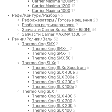
Carrier Maxima 1200Mt
11
Carrier Maxima 1200
13
Carrier Maxima 1000
17
Рефы/Контуры/Разбор
96
Рефрижераторы / Готовые решения
28
Разборка рефрижераторов
9
Запчасти Carrier Supra 850 - 850Mt
34
Запчасти Carrier MAXIMA 1300
39
Ремни/Ролики/Валы
32
Thermo King SMX
2
Thermo King SMX-II
2
Thermo King SMX-I
1
Thermo King SMX 50
1
Thermo King SLXe
7
Thermo King SLXe Spectrum
6
Thermo King SLX 400e
3
Thermo King SLX 300e
3
Thermo King SLX 200e
3
Thermo King SLX 100e
2
Thermo King SLX
7
Thermo King SLX 400
5
Thermo King SLX 300
6
Thermo King SLX 200
6
Thermo King SLX 100
5