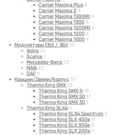
Carrier Maxima Plus
4
Carrier Maxima 2
4
Carrier Maxima 1300Mt
4
Carrier Maxima 1300
4
Carrier Maxima 1200Mt
4
Carrier Maxima 1200
4
Carrier Maxima 1000
4
Модуляторы EBS / ЭБУ
75
Volvo
26
Scania
7
Mercedes-Benz
22
MAN
25
DAF
9
Крышки/Двери/Корпус
37
Thermo King SMX
18
Thermo King SMX-II
18
Thermo King SMX 50
17
Thermo King SMX 30
1
Thermo King SLXe
9
Thermo King SLXe Spectrum
8
Thermo King SLX 400e
8
Thermo King SLX 300e
8
Thermo King SLX 200e
9