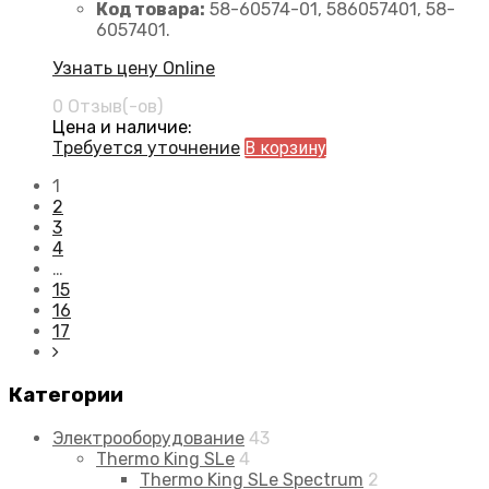
Код товара:
58-60574-01, 586057401, 58-
6057401.
Узнать цену Online
0 Отзыв(-ов)
Цена и наличие:
Требуется уточнение
В корзину
1
2
3
4
…
15
16
17
Категории
Электрооборудование
43
Thermo King SLe
4
Thermo King SLe Spectrum
2