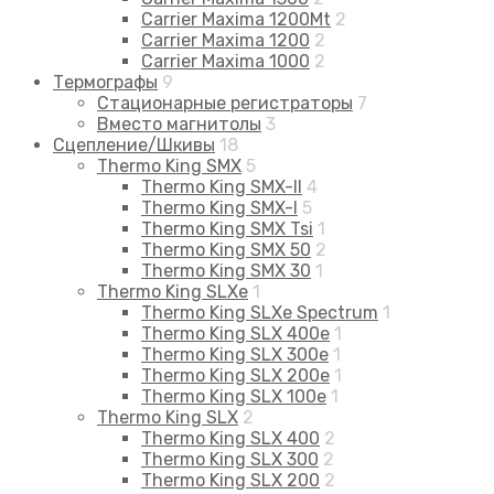
Carrier Maxima 1200Mt
2
Carrier Maxima 1200
2
Carrier Maxima 1000
2
Термографы
9
Стационарные регистраторы
7
Вместо магнитолы
3
Сцепление/Шкивы
18
Thermo King SMX
5
Thermo King SMX-II
4
Thermo King SMX-I
5
Thermo King SMX Tsi
1
Thermo King SMX 50
2
Thermo King SMX 30
1
Thermo King SLXe
1
Thermo King SLXe Spectrum
1
Thermo King SLX 400e
1
Thermo King SLX 300e
1
Thermo King SLX 200e
1
Thermo King SLX 100e
1
Thermo King SLX
2
Thermo King SLX 400
2
Thermo King SLX 300
2
Thermo King SLX 200
2