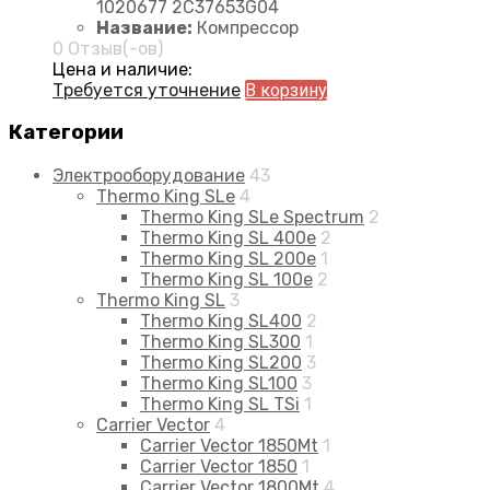
1020677 2C37653G04
Название:
Компрессор
0 Отзыв(-ов)
Цена и наличие:
Требуется уточнение
В корзину
Категории
Электрооборудование
43
Thermo King SLe
4
Thermo King SLe Spectrum
2
Thermo King SL 400e
2
Thermo King SL 200e
1
Thermo King SL 100e
2
Thermo King SL
3
Thermo King SL400
2
Thermo King SL300
1
Thermo King SL200
3
Thermo King SL100
3
Thermo King SL TSi
1
Carrier Vector
4
Carrier Vector 1850Mt
1
Carrier Vector 1850
1
Carrier Vector 1800Mt
4