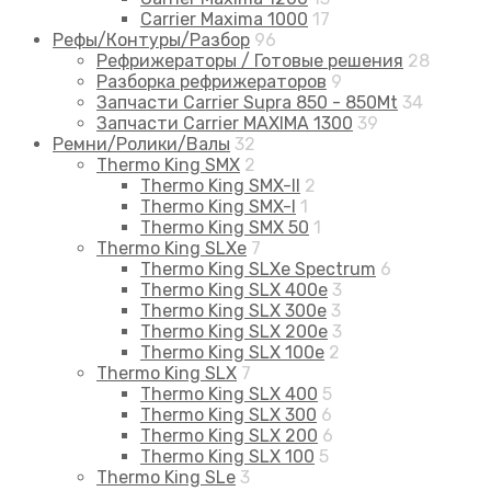
Carrier Maxima 1000
17
Рефы/Контуры/Разбор
96
Рефрижераторы / Готовые решения
28
Разборка рефрижераторов
9
Запчасти Carrier Supra 850 - 850Mt
34
Запчасти Carrier MAXIMA 1300
39
Ремни/Ролики/Валы
32
Thermo King SMX
2
Thermo King SMX-II
2
Thermo King SMX-I
1
Thermo King SMX 50
1
Thermo King SLXe
7
Thermo King SLXe Spectrum
6
Thermo King SLX 400e
3
Thermo King SLX 300e
3
Thermo King SLX 200e
3
Thermo King SLX 100e
2
Thermo King SLX
7
Thermo King SLX 400
5
Thermo King SLX 300
6
Thermo King SLX 200
6
Thermo King SLX 100
5
Thermo King SLe
3