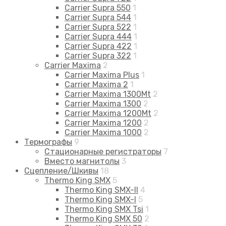
Carrier Supra 550
1
Carrier Supra 544
1
Carrier Supra 522
1
Carrier Supra 444
1
Carrier Supra 422
1
Carrier Supra 322
1
Carrier Maxima
2
Carrier Maxima Plus
1
Carrier Maxima 2
1
Carrier Maxima 1300Mt
2
Carrier Maxima 1300
2
Carrier Maxima 1200Mt
2
Carrier Maxima 1200
2
Carrier Maxima 1000
2
Термографы
9
Стационарные регистраторы
7
Вместо магнитолы
3
Сцепление/Шкивы
18
Thermo King SMX
5
Thermo King SMX-II
4
Thermo King SMX-I
5
Thermo King SMX Tsi
1
Thermo King SMX 50
2