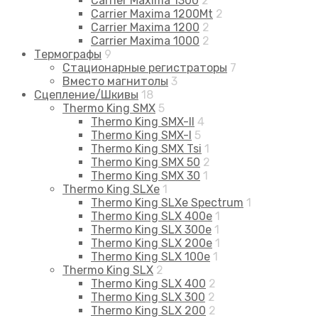
Carrier Maxima 1300
2
Carrier Maxima 1200Mt
2
Carrier Maxima 1200
2
Carrier Maxima 1000
2
Термографы
9
Стационарные регистраторы
7
Вместо магнитолы
3
Сцепление/Шкивы
18
Thermo King SMX
5
Thermo King SMX-II
4
Thermo King SMX-I
5
Thermo King SMX Tsi
1
Thermo King SMX 50
2
Thermo King SMX 30
1
Thermo King SLXe
1
Thermo King SLXe Spectrum
1
Thermo King SLX 400e
1
Thermo King SLX 300e
1
Thermo King SLX 200e
1
Thermo King SLX 100e
1
Thermo King SLX
2
Thermo King SLX 400
2
Thermo King SLX 300
2
Thermo King SLX 200
2