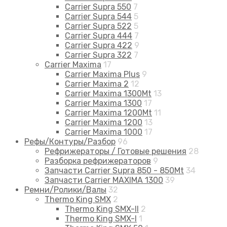
Carrier Supra 550
7
Carrier Supra 544
5
Carrier Supra 522
5
Carrier Supra 444
7
Carrier Supra 422
9
Carrier Supra 322
7
Carrier Maxima
17
Carrier Maxima Plus
9
Carrier Maxima 2
12
Carrier Maxima 1300Mt
13
Carrier Maxima 1300
17
Carrier Maxima 1200Mt
11
Carrier Maxima 1200
13
Carrier Maxima 1000
17
Рефы/Контуры/Разбор
96
Рефрижераторы / Готовые решения
28
Разборка рефрижераторов
9
Запчасти Carrier Supra 850 - 850Mt
34
Запчасти Carrier MAXIMA 1300
39
Ремни/Ролики/Валы
32
Thermo King SMX
2
Thermo King SMX-II
2
Thermo King SMX-I
1