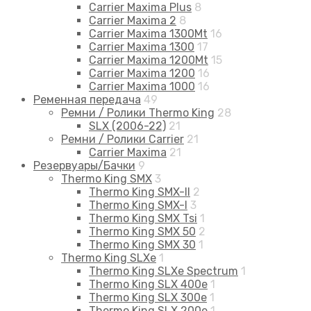
Carrier Maxima Plus
8
Carrier Maxima 2
8
Carrier Maxima 1300Mt
16
Carrier Maxima 1300
17
Carrier Maxima 1200Mt
15
Carrier Maxima 1200
16
Carrier Maxima 1000
16
Ременная передача
49
Ремни / Ролики Thermo King
28
SLX (2006-22)
21
Ремни / Ролики Carrier
21
Carrier Maxima
21
Резервуары/Бачки
9
Thermo King SMX
3
Thermo King SMX-II
2
Thermo King SMX-I
3
Thermo King SMX Tsi
1
Thermo King SMX 50
2
Thermo King SMX 30
1
Thermo King SLXe
1
Thermo King SLXe Spectrum
1
Thermo King SLX 400e
1
Thermo King SLX 300e
1
Thermo King SLX 200e
1