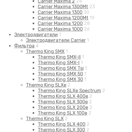
Carrier Maxima 2
24
Carrier Maxima 1300Mt
23
Carrier Maxima 1300
30
Carrier Maxima 1200Mt
19
Carrier Maxima 1200
28
Carrier Maxima 1000
26
Электродвигатели
1
Электродвигатели Carrier
1
Фильтра
4
Thermo King SMX
1
Thermo King SMX-II
1
Thermo King SMX-I
1
Thermo King SMX Tsi
1
Thermo King SMX 50
1
Thermo King SMX 30
1
Thermo King SLXe
2
Thermo King SLXe Spectrum
2
Thermo King SLX 400e
2
Thermo King SLX 300e
2
Thermo King SLX 200e
2
Thermo King SLX 100e
2
Thermo King SLX
2
Thermo King SLX 400
2
Thermo King SLX 300
2