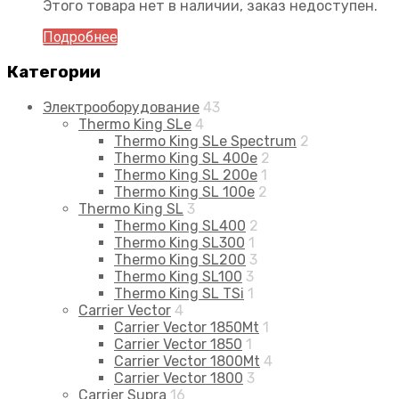
Этого товара нет в наличии, заказ недоступен.
Подробнее
Категории
Электрооборудование
43
Thermo King SLe
4
Thermo King SLe Spectrum
2
Thermo King SL 400e
2
Thermo King SL 200e
1
Thermo King SL 100e
2
Thermo King SL
3
Thermo King SL400
2
Thermo King SL300
1
Thermo King SL200
3
Thermo King SL100
3
Thermo King SL TSi
1
Carrier Vector
4
Carrier Vector 1850Mt
1
Carrier Vector 1850
1
Carrier Vector 1800Mt
4
Carrier Vector 1800
3
Carrier Supra
16