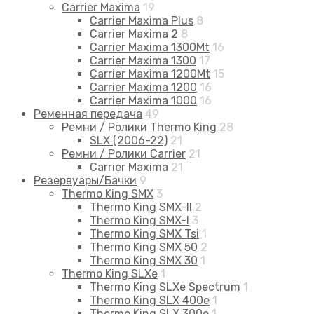
Carrier Maxima
19
Carrier Maxima Plus
8
Carrier Maxima 2
8
Carrier Maxima 1300Mt
16
Carrier Maxima 1300
17
Carrier Maxima 1200Mt
15
Carrier Maxima 1200
16
Carrier Maxima 1000
16
Ременная передача
49
Ремни / Ролики Thermo King
28
SLX (2006-22)
21
Ремни / Ролики Carrier
21
Carrier Maxima
21
Резервуары/Бачки
9
Thermo King SMX
3
Thermo King SMX-II
2
Thermo King SMX-I
3
Thermo King SMX Tsi
1
Thermo King SMX 50
2
Thermo King SMX 30
1
Thermo King SLXe
1
Thermo King SLXe Spectrum
1
Thermo King SLX 400e
1
Thermo King SLX 300e
1