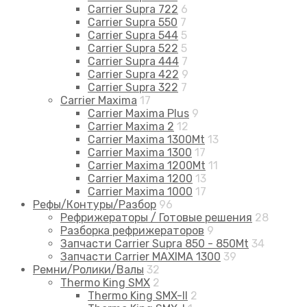
Carrier Supra 722
6
Carrier Supra 550
7
Carrier Supra 544
5
Carrier Supra 522
5
Carrier Supra 444
7
Carrier Supra 422
9
Carrier Supra 322
7
Carrier Maxima
17
Carrier Maxima Plus
9
Carrier Maxima 2
12
Carrier Maxima 1300Mt
13
Carrier Maxima 1300
17
Carrier Maxima 1200Mt
11
Carrier Maxima 1200
13
Carrier Maxima 1000
17
Рефы/Контуры/Разбор
96
Рефрижераторы / Готовые решения
28
Разборка рефрижераторов
9
Запчасти Carrier Supra 850 - 850Mt
34
Запчасти Carrier MAXIMA 1300
39
Ремни/Ролики/Валы
32
Thermo King SMX
2
Thermo King SMX-II
2