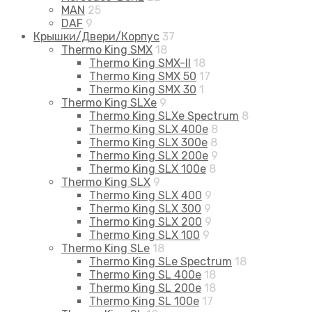
MAN
25
DAF
9
Крышки/Двери/Корпус
37
Thermo King SMX
18
Thermo King SMX-II
18
Thermo King SMX 50
17
Thermo King SMX 30
1
Thermo King SLXe
9
Thermo King SLXe Spectrum
8
Thermo King SLX 400e
8
Thermo King SLX 300e
8
Thermo King SLX 200e
9
Thermo King SLX 100e
8
Thermo King SLX
9
Thermo King SLX 400
9
Thermo King SLX 300
9
Thermo King SLX 200
9
Thermo King SLX 100
9
Thermo King SLe
18
Thermo King SLe Spectrum
18
Thermo King SL 400e
18
Thermo King SL 200e
18
Thermo King SL 100e
17