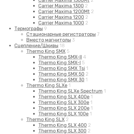
Carrier Maxima 1300Mt
2
Carrier Maxima 1300
2
Carrier Maxima 1200Mt
2
Carrier Maxima 1200
2
Carrier Maxima 1000
2
Термографы
9
Стационарные регистраторы
7
Вместо магнитолы
3
Сцепление/Шкивы
18
Thermo King SMX
5
Thermo King SMX-II
4
Thermo King SMX-I
5
Thermo King SMX Tsi
1
Thermo King SMX 50
2
Thermo King SMX 30
1
Thermo King SLXe
1
Thermo King SLXe Spectrum
1
Thermo King SLX 400e
1
Thermo King SLX 300e
1
Thermo King SLX 200e
1
Thermo King SLX 100e
1
Thermo King SLX
2
Thermo King SLX 400
2
Thermo King SLX 300
2