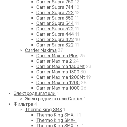
Carrier Supra 750
12
Carrier Supra 744
12
Carrier Supra 722
12
Carrier Supra 550
11
Carrier Supra 544
11
Carrier Supra 522
11
Carrier Supra 444
11
Carrier Supra 422
10
Carrier Supra 322
11
Carrier Maxima
37
Carrier Maxima Plus
25
Carrier Maxima 2
24
Carrier Maxima 1300Mt
23
Carrier Maxima 1300
30
Carrier Maxima 1200Mt
19
Carrier Maxima 1200
28
Carrier Maxima 1000
26
Электродвигатели
1
Электродвигатели Carrier
1
Фильтра
4
Thermo King SMX
1
Thermo King SMX-II
1
Thermo King SMX-I
1
Thermo King SMX Tsi
1