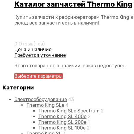
Каталог запчастей Thermo King
Купить запчасти к рефрижераторам Thermo King в
склад все запчасти есть в наличии!
0 Отзыв(-ов)
Цена и наличие:
Требуется уточнение
Этого товара нет в наличии, заказ недоступен.
Выберите параметры
Категории
Электрооборудование
43
Thermo King SLe
4
Thermo King SLe Spectrum
2
Thermo King SL 400e
2
Thermo King SL 200e
1
Thermo King SL 100e
2
Thermo King SL
3