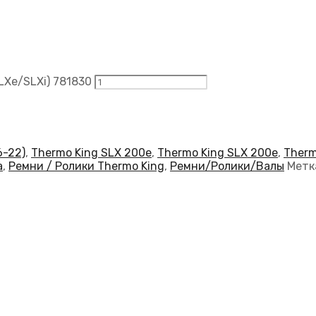
Xe/SLXi) 781830
6-22)
,
Thermo King SLX 200e
,
Thermo King SLX 200e
,
Therm
а
,
Ремни / Ролики Thermo King
,
Ремни/Ролики/Валы
Метк