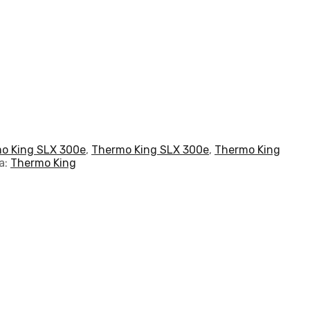
o King SLX 300e
,
Thermo King SLX 300e
,
Thermo King
а:
Thermo King