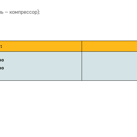
 — компрессор);
:
00
00