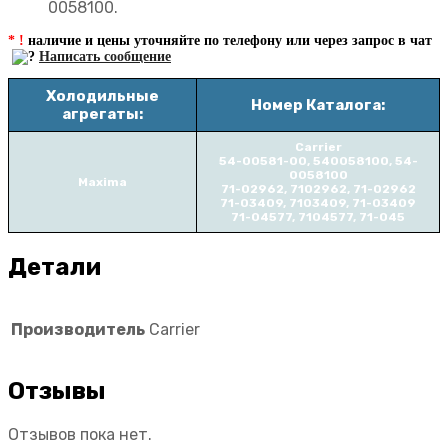
0058100.
* !
наличие и цены уточняйте по телефону или через запрос в чат
Написать сообщение
Холодильные
Номер Каталога:
агрегаты:
Carrier
54-00581-00, 540058100, 54-
0058100
Maxima
71-02962, 7102962, 71-02962
71-03409, 7103409, 71-03409
71-04577, 7104577, 71-045
Детали
Производитель
Carrier
Отзывы
Отзывов пока нет.