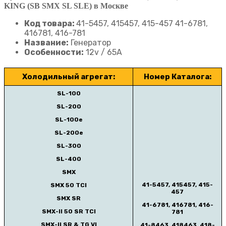
KING (SB SMX SL SLE) в Москве
Код товара:
41-5457, 415457, 415-457 41-6781,
416781, 416-781
Название:
Генератор
Особенности:
12v / 65A
Холодильный агрегат:
Номер Каталога:
SL-100
SL-200
SL-100e
SL-200e
SL-300
SL-400
SMX
41-5457, 415457, 415-
SMX 50 TCI
457
SMX SR
41-6781, 416781, 416-
SMX-II 50 SR TCI
781
SMX-II SR & TG VI
41-8463, 418463, 418-