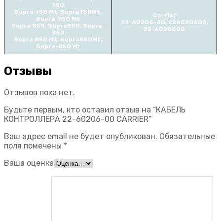
750
Supra 750 Mt, Supra750Mt,
Carrier
Supra-750 Mt
22-60206-00, 226020600,
Supra 850, Supra850, Supra-
22-6020600
850
Supra 850 Mt, Supra850Mt,
Supra-850 M
t
Отзывы
Отзывов пока нет.
Будьте первым, кто оставил отзыв на “КАБЕЛЬ
КОНТРОЛЛЕРА 22-60206-00 CARRIER”
Ваш адрес email не будет опубликован.
Обязательные
поля помечены
*
Ваша оценка