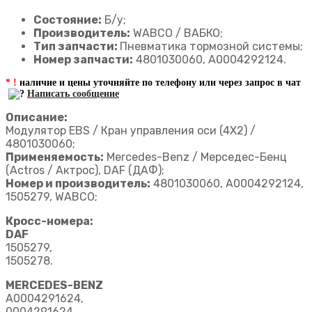
Состояние:
Б/у;
Производитель:
WABCO / ВАБКО;
Тип запчасти:
Пневматика тормозной системы;
Номер запчасти:
4801030060, A0004292124.
* !
наличие и цены уточняйте по телефону или через запрос в чат
Написать сообщение
Описание:
Модулятор EBS / Кран управления оси (4X2) /
4801030060;
Применяемость:
Mercedes-Benz / Мерседес-Бенц
(Actros / Актрос), DAF (ДАФ);
Hoмep и производитель:
4801030060, A0004292124,
1505279, WABCO;
Кросс-номера:
DAF
1505279,
1505278.
MERCEDES-BENZ
A0004291624,
0004291624,