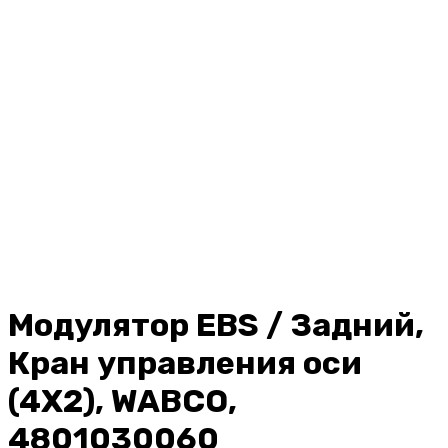
Модулятор EBS / Задний,
Кран управления оси
(4X2), WABCO,
4801030060