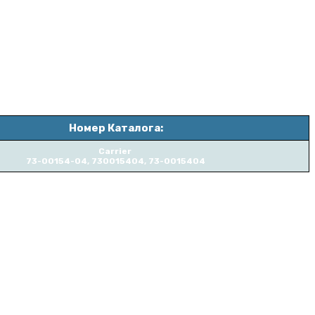
Номер Каталога:
Carrier
73-00154-04, 730015404, 73-0015404