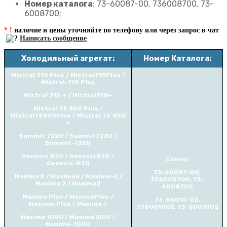
Номер каталога
: 73-60087-00, 736008700, 73-
6008700;
* !
наличие и цены уточняйте по телефону или через запрос в чат
Написать сообщение
Холодильный агрегат:
Номер Каталога:
Mistral 710 Plus / Mistral710Plus /
Mistral-710 Plus
Mistral 710 + / Mistral710+
Mistral TE 850 Plus /
MistralTE850Plus / Mistral TE 850
+
Summit 722U / Summit722U /
Summit-722U
Genesis R70 / GenesisR70 /
Carrier
Genesis-R70
73-60087-00,
Maxima II / MaximaII / Maxima-II /
736008700, 73-
Maxima 2 / Maxima2
6008700
Maxima Plus / MaximaPlus /
73-60010-02,
Maxima-Plus / Maxima +
736001002, 73-6001002
Maxima 1000 / Maxima1000 /
Maxima-1000